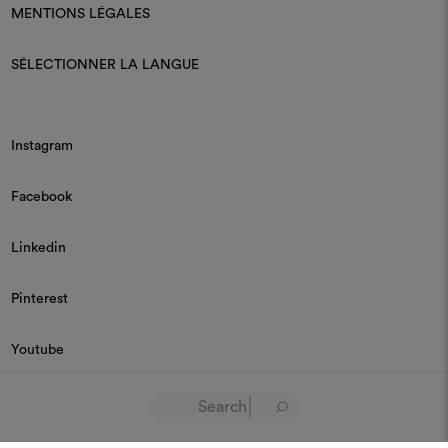
MENTIONS LÉGALES
SÉLECTIONNER LA LANGUE
Instagram
Facebook
Linkedin
Pinterest
Youtube
© 2026 Dedar P.IVA 03187590157