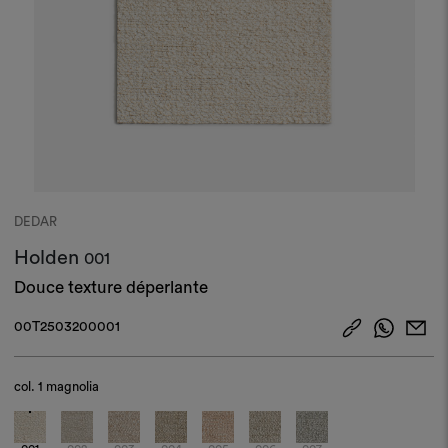
DEDAR
Holden
001
Douce texture déperlante
00T2503200001
col.
1 magnolia