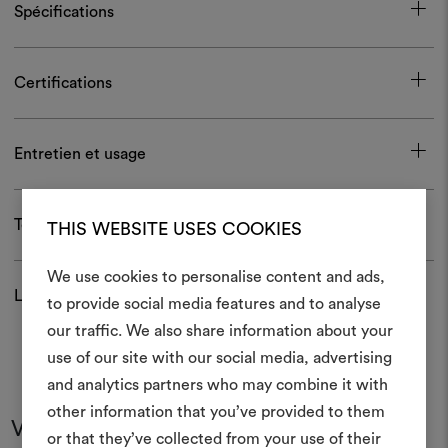
Spécifications
Certifications
Entretien et usage
Télécharger
THIS WEBSITE USES COOKIES
We use cookies to personalise content and ads,
Livraison et retour
to provide social media features and to analyse
Créer
our traffic. We also share information about your
moodboar
use of our site with our social media, advertising
and analytics partners who may combine it with
Un instrument interactif po
other information that you’ve provided to them
à vos idées et les partager,
Vous pourriez aussi aimer
or that they’ve collected from your use of their
des matériaux et des tiss