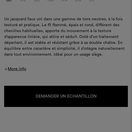
001
002
003
004
005
006
007
Un jacquard faux uni dans une gamme de tons neutres, à la fois
texturé et pratique. Le fil flammé, épais et rond, différent des
chenilles habituelles, apporte du mouvement à la texture
d’apparence linière, qui attire et séduit. Doté d’un traitement
déperlant, il est stable et résistant grâce à sa double chaîne. En
équilibre entre caractère et simplicité, il s’intègre naturellement
dans tout environnement. Idéal pour un usage siège.
More info
Stock
actuel :
DEMANDER UN ÉCHANTILLON