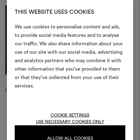
THIS WEBSITE USES COOKIES
We use cookies to personalise content and ads,
to provide social media features and to analyse
Créer
our traffic. We also share information about your
moodboar
use of our site with our social media, advertising
and analytics partners who may combine it with
Un instrument interactif po
other information that you’ve provided to them
à vos idées et les partager,
or that they’ve collected from your use of their
des matériaux et des tiss
projets.
services.
Dedar Campaign, 2025
Dedar Showroom, 2025
D
London
Pour créer ou modifie
Moodboards, veuillez vous 
ou vous enregistre
COOKIE SETTINGS
USE NECESSARY COOKIES ONLY
ALLOW ALL COOKIES