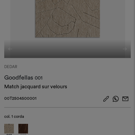
DEDAR
Goodfellas
001
Match jacquard sur velours
00T2504500001
col.
1 corda