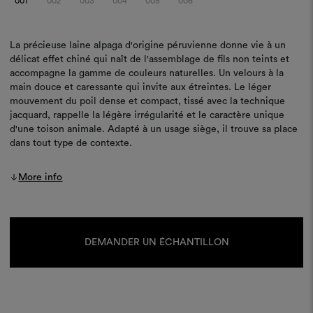
001
002
003
004
005
006
La précieuse laine alpaga d'origine péruvienne donne vie à un
délicat effet chiné qui naît de l'assemblage de fils non teints et
accompagne la gamme de couleurs naturelles. Un velours à la
main douce et caressante qui invite aux étreintes. Le léger
mouvement du poil dense et compact, tissé avec la technique
jacquard, rappelle la légère irrégularité et le caractère unique
d'une toison animale. Adapté à un usage siège, il trouve sa place
dans tout type de contexte.
More info
Stock
actuel :
DEMANDER UN ÉCHANTILLON