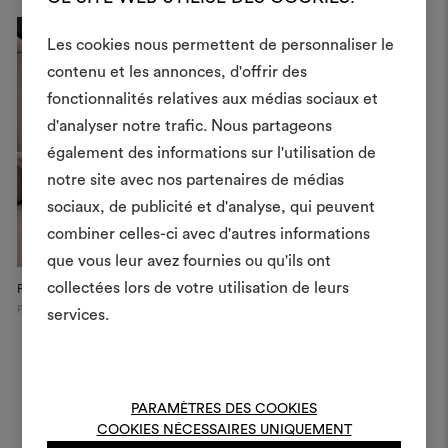
Les cookies nous permettent de personnaliser le
contenu et les annonces, d'offrir des
fonctionnalités relatives aux médias sociaux et
Créer
d'analyser notre trafic. Nous partageons
également des informations sur l'utilisation de
moodboar
notre site avec nos partenaires de médias
Un instrument interactif po
sociaux, de publicité et d'analyse, qui peuvent
à vos idées et les partager,
combiner celles-ci avec d'autres informations
des matériaux et des tiss
que vous leur avez fournies ou qu'ils ont
projets.
collectées lors de votre utilisation de leurs
Paris Design Week 2025 Instal...
Galerie Xavier Eeckhout
L
Paris
Paris
services.
Pour créer ou modifie
Moodboards, veuillez vous 
ou vous enregistre
PARAMÈTRES DES COOKIES
COOKIES NÉCESSAIRES UNIQUEMENT