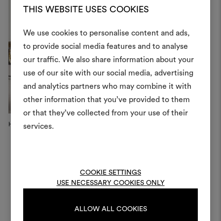
THIS WEBSITE USES COOKIES
We use cookies to personalise content and ads,
to provide social media features and to analyse
Créer
our traffic. We also share information about your
moodboar
use of our site with our social media, advertising
and analytics partners who may combine it with
Un instrument interactif po
other information that you’ve provided to them
à vos idées et les partager,
or that they’ve collected from your use of their
des matériaux et des tiss
Handcrafted Imperial Style Ar...
Penthouse Tribeca
P
projets.
services.
New York
Hy
Pour créer ou modifie
Moodboards, veuillez vous 
ou vous enregistre
COOKIE SETTINGS
USE NECESSARY COOKIES ONLY
ALLOW ALL COOKIES
S'IDENTIFIER