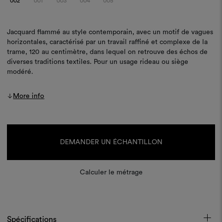
002
001
003
004
005
Jacquard flammé au style contemporain, avec un motif de vagues
horizontales, caractérisé par un travail raffiné et complexe de la
trame, 120 au centimètre, dans lequel on retrouve des échos de
diverses traditions textiles. Pour un usage rideau ou siège
modéré.
More info
Stock
actuel :
DEMANDER UN ÉCHANTILLON
Calculer le métrage
Spécifications