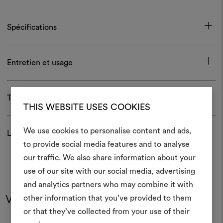
Spécifications
Entretien et usage
Télécharger
THIS WEBSITE USES COOKIES
We use cookies to personalise content and ads,
Livraison et retour
to provide social media features and to analyse
Créer
our traffic. We also share information about your
moodboar
use of our site with our social media, advertising
and analytics partners who may combine it with
Un instrument interactif po
other information that you’ve provided to them
Vous pourriez aussi aimer
à vos idées et les partager,
or that they’ve collected from your use of their
des matériaux et des tiss