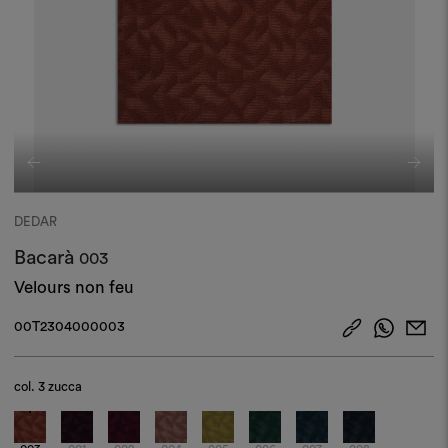
DEDAR
Bacarà
003
Velours non feu
00T2304000003
col.
3 zucca