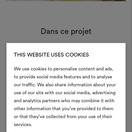
Dans ce projet
THIS WEBSITE USES COOKIES
Karakorum 001
Moodboard
We use cookies to personalise content and ads,
to provide social media features and to analyse
Créer
our traffic. We also share information about your
moodboar
use of our site with our social media, advertising
and analytics partners who may combine it with
Un instrument interactif po
other information that you’ve provided to them
à vos idées et les partager,
or that they’ve collected from your use of their
des matériaux et des tiss
projets.
services.