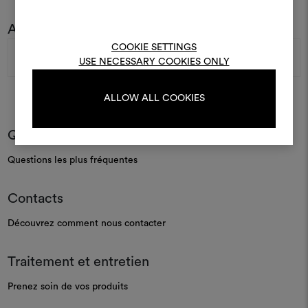
Pour créer ou modifie
Abonnez-vous à notre newsletter
Moodboards, veuillez vous 
ou vous enregistre
Adresse
COOKIE SETTINGS
e-
USE NECESSARY COOKIES ONLY
mail
ALLOW ALL COOKIES
S'IDENTIFIER
Questions les plus fréquentes
REGISTER
Questions les plus fréquentes
Contacts
Découvrez comment nous contacter
Traitement et entretien
Prenez soin de vos produits