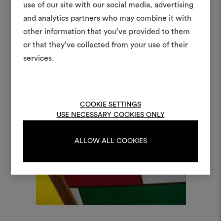
moodboar
use of our site with our social media, advertising
and analytics partners who may combine it with
Un instrument interactif po
other information that you’ve provided to them
à vos idées et les partager,
or that they’ve collected from your use of their
des matériaux et des tiss
projets.
services.
Pour créer ou modifie
Moodboards, veuillez vous 
ou vous enregistre
COOKIE SETTINGS
USE NECESSARY COOKIES ONLY
ALLOW ALL COOKIES
S'IDENTIFIER
REGISTER