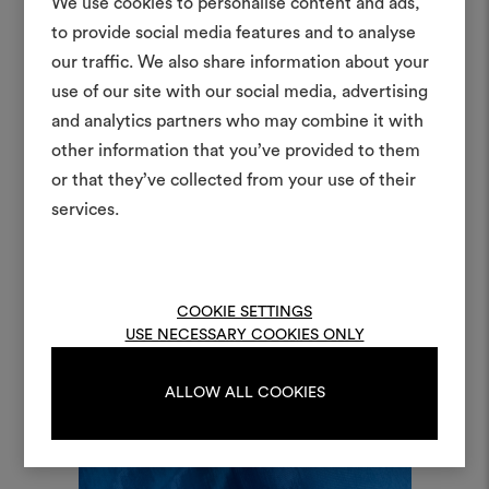
We use cookies to personalise content and ads,
to provide social media features and to analyse
Créer
our traffic. We also share information about your
moodboar
use of our site with our social media, advertising
and analytics partners who may combine it with
Un instrument interactif po
other information that you’ve provided to them
à vos idées et les partager,
or that they’ve collected from your use of their
des matériaux et des tiss
projets.
services.
Pour créer ou modifie
Moodboards, veuillez vous 
ou vous enregistre
COOKIE SETTINGS
USE NECESSARY COOKIES ONLY
ALLOW ALL COOKIES
S'IDENTIFIER
REGISTER